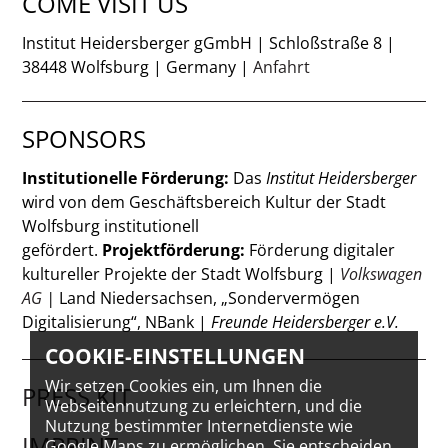
COME VISIT US
Institut Heidersberger gGmbH | Schloßstraße 8 |
38448 Wolfsburg | Germany |
Anfahrt
SPONSORS
Institutionelle Förderung:
Das
Institut Heidersberger
wird von dem Geschäftsbereich Kultur der Stadt
Wolfsburg institutionell
gefördert.
Projektförderung:
Förderung digitaler
kultureller Projekte der Stadt Wolfsburg |
Volkswagen
AG
|
Land Niedersachsen, „Sondervermögen
Digitalisierung“, NBank |
Freunde Heidersberger e.V.
COOKIE-EINSTELLUNGEN
Wir setzen Cookies ein, um Ihnen die
PRESS KIT
Webseitennutzung zu erleichtern, und die
Nutzung bestimmter Internetdienste wie
IMPRINT
Google Maps zu ermöglichen. Sie entscheiden,