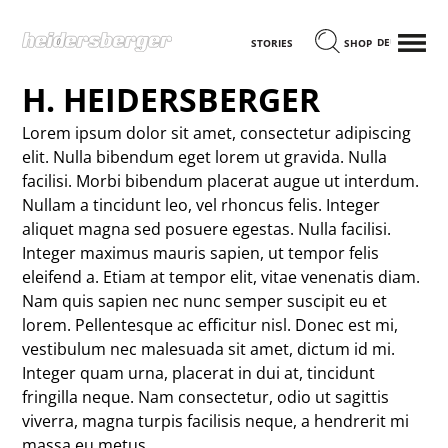
MENÜ
DEUTSCH
STORIES
SHOP
H. HEIDERSBERGER
Lorem ipsum dolor sit amet, consectetur adipiscing
elit. Nulla bibendum eget lorem ut gravida. Nulla
facilisi. Morbi bibendum placerat augue ut interdum.
Nullam a tincidunt leo, vel rhoncus felis. Integer
aliquet magna sed posuere egestas. Nulla facilisi.
Integer maximus mauris sapien, ut tempor felis
eleifend a. Etiam at tempor elit, vitae venenatis diam.
Nam quis sapien nec nunc semper suscipit eu et
lorem. Pellentesque ac efficitur nisl. Donec est mi,
vestibulum nec malesuada sit amet, dictum id mi.
Integer quam urna, placerat in dui at, tincidunt
fringilla neque. Nam consectetur, odio ut sagittis
viverra, magna turpis facilisis neque, a hendrerit mi
massa eu metus.