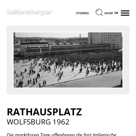
MENÜ
DEUTSCH
STORIES
SHOP
RATHAUSPLATZ
WOLFSBURG 1962
Die marktlosen Tage offenbaren die fast italienische