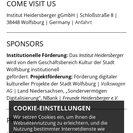
COME VISIT US
Institut Heidersberger gGmbH | Schloßstraße 8 |
38448 Wolfsburg | Germany |
Anfahrt
SPONSORS
Institutionelle Förderung:
Das
Institut Heidersberger
wird von dem Geschäftsbereich Kultur der Stadt
Wolfsburg institutionell
gefördert.
Projektförderung:
Förderung digitaler
kultureller Projekte der Stadt Wolfsburg |
Volkswagen
AG
|
Land Niedersachsen, „Sondervermögen
Digitalisierung“, NBank |
Freunde Heidersberger e.V.
COOKIE-EINSTELLUNGEN
Wir setzen Cookies ein, um Ihnen die
PRESS KIT
Webseitennutzung zu erleichtern, und die
Nutzung bestimmter Internetdienste wie